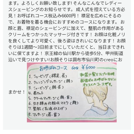
ます。よろしくお願い致します! そんなこんなでレディー
スシェービングのお知らせです。 成人式を控えている方必
見！お呼ばれコース税込み6600円！ 襟足を広めにそるの
で、お着物を着る機会におすすめのコースになります。 お
顔と眉、襟足のシェービングに加えて、整肌の作用がある
クリームをつかったマッサージ付きです！ お顔は化粧ノリ
を良くしてより可愛く、後ろ姿はきれいになります！ お顔
そりは1週間～3日前までにしていただくと、当日まできれ
いに保てますよ！ 京王線の仙川駅から徒歩5分、甲州街道
沿いで見つけやすい!お顔そりは調布市仙川町のcreoにお
まかせ！