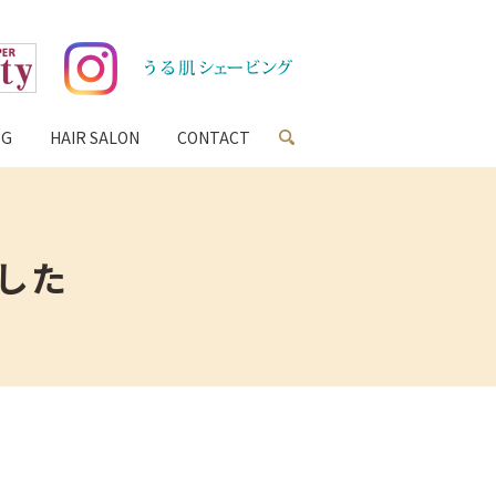
search
OG
HAIR SALON
CONTACT
した